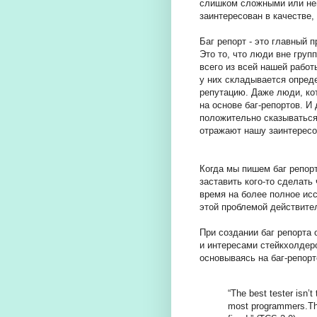
слишком сложными или неп
заинтересован в качестве,
Баг репорт - это главный 
Это то, что люди вне гру
всего из всей нашей рабо
у них складывается опред
репутацию. Даже люди, ко
на основе баг-репортов. И
положительно сказываться
отражают нашу заинтересо
Когда мы пишем баг репор
заставить кого-то сделать
время на более полное ис
этой проблемой действите
При создании баг репорта
и интересами стейкхолдеро
основываясь на баг-репорт
“The best tester isn’
most programmers.The