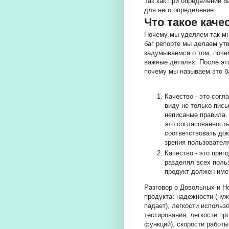
Так как при определении б
для него определение.
Что такое каче
Почему мы уделяем так мн
баг репорте мы делаем утв
задумываемся о том, поче
важные деталях. После это
почему мы называем это б
Качество - это согл
виду не только пис
неписаные правила. 
это согласованност
соответствовать док
зрения пользовател
Качество - это при
разделял всех поль
продукт должен име
Разговор о Довольных и Н
продукта: надежности (ну
падает), легкости использ
тестирования, легкости п
функций), скорости работы