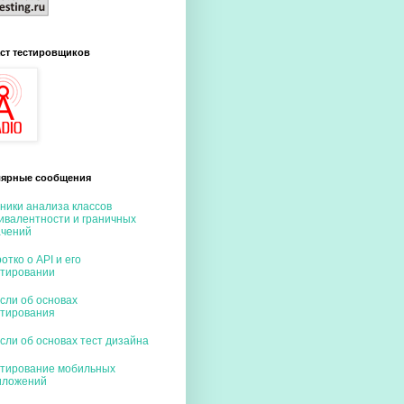
ст тестировщиков
ярные сообщения
ники анализа классов
ивалентности и граничных
ачений
отко о API и его
стировании
сли об основах
стирования
сли об основах тест дизайна
стирование мобильных
иложений