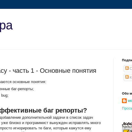
ера
Подпи
С
cy - часть 1 - Основные понятия
К
ваются основные понятия:
енные баг-репорты;
Обо м
, bug;
w
Прос
эффективные баг репорты?
а добавление дополнительной задачи в список задач
з уже близко и программист вынужден исправлять много
 просто игнорировать те баги, которые кажутся ему