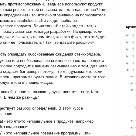
быть противоположными, ведь все используют продукт
 же нам решить, какой пользователь для нас важнее? Еще
м определении - то, что оно ограничено на пользователе.
маем о stakeholders. Это люди, наиболее
успехе продукта. Влиятельный стейкхолдер - тот, к
Архив
 прислушиваться команда разработки. Например, если
►
20
одажам скажет, что нам не нужна эта фича, то кто будет
то он - не пользователь? Так что давайте расширим
►
20
►
20
ность оправдать обоснованные ожидания стейкхолдера.
►
20
нужное или необоснованное снижение качества продукта.
►
20
иболее подходит к нашему размышлению о том, для чего
▼
20
ы создаем баг репорт потому, что мы думаем, что если
►
авлен - программа будет лучше. В независимости от того,
продукте или в спецификации.
►
▼
нашей голове всплывают другие понятия - error, failire,
tion. В чем же разница?
ществует разброс определений. В этом курсе
еления:
►
бка) - это что-то неправильное в продукте, например
бка кодирования.
►
ть) - это неправильное поведение программы, или