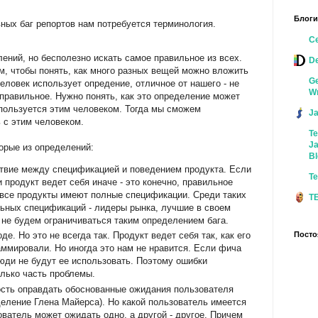
Блоги
ных баг репортов нам потребуется терминология.
Ce
ений, но бесполезно искать самое правильное из всех.
D
м, чтобы понять, как много разных вещей можно вложить
Ge
человек использует опредение, отличное от нашего - не
Wr
еправильное. Нужно понять, как это определение может
спользуется этим человеком. Тогда мы сможем
J
 с этим человеком.
Te
Ja
орые из определений:
Bl
тствие между спецификацией и поведением продукта. Если
Te
 продукт ведет себя иначе - это конечно, правильное
 все продукты имеют полные спецификации. Среди таких
T
льных спецификаций - лидеры рынка, лучшие в своем
 не будем ограничиваться таким определением бага.
Посто
оде. Но это не всегда так. Продукт ведет себя так, как его
аммировали. Но иногда это нам не нравится. Если фича
юди не будут ее использовать. Поэтому ошибки
олько часть проблемы.
ность оправдать обоснованные ожидания пользователя
деление Глена Майерса). Но какой пользователь имеется
ватель может ожидать одно, а другой - другое. Причем