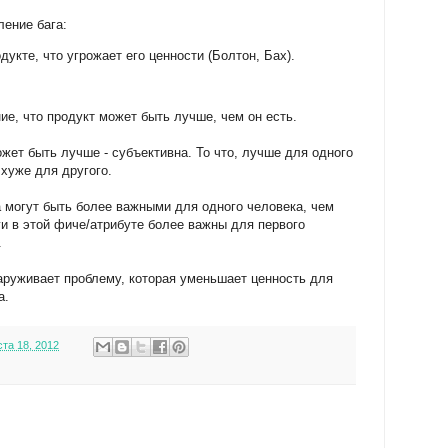
ение бага:
одукте, что угрожает его ценности (Болтон, Бах).
ние, что продукт может быть лучше, чем он есть.
ожет быть лучше - субъективна. То что, лучше для одного
хуже для другого.
а могут быть более важными для одного человека, чем
ги в этой фиче/атрибуте более важны для первого
.
наруживает проблему, которая уменьшает ценность для
а.
ста 18, 2012