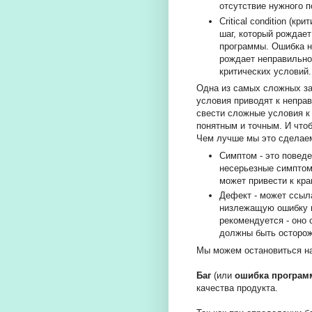
отсутствие нужного п
Critical condition (к
шаг, который рождает 
программы. Ошибка н
рождает неправильно
критических условий
Одна из самых сложных зад
условия приводят к непра
свести сложные условия к
понятным и точным. И что
Чем лучше мы это сделаем
Симптом - это повед
несерьезные симптом
может привести к кр
Дефект - может ссыл
низлежащую ошибку в
рекомендуется - оно
должны быть осторо
Мы можем остановиться н
Баг
(или
ошибка програ
качества продукта.