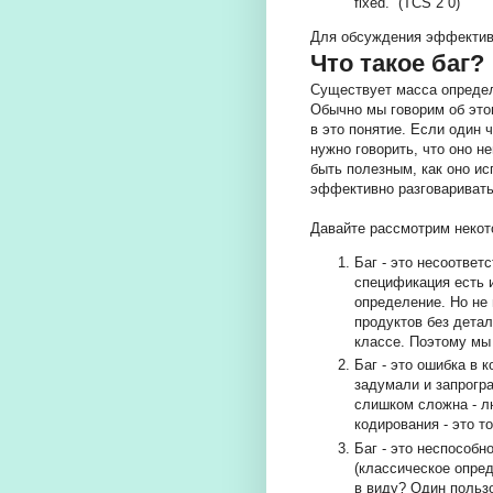
fixed.” (TCS 2 0)
Для обсуждения эффектив
Что такое баг?
Существует масса определ
Обычно мы говорим об это
в это понятие. Если один 
нужно говорить, что оно н
быть полезным, как оно и
эффективно разговаривать
Давайте рассмотрим некот
Баг - это несоотве
спецификация есть и
определение. Но не
продуктов без дета
классе. Поэтому мы
Баг - это ошибка в к
задумали и запрогр
слишком сложна - л
кодирования - это т
Баг - это неспособ
(классическое опре
в виду? Один пользо