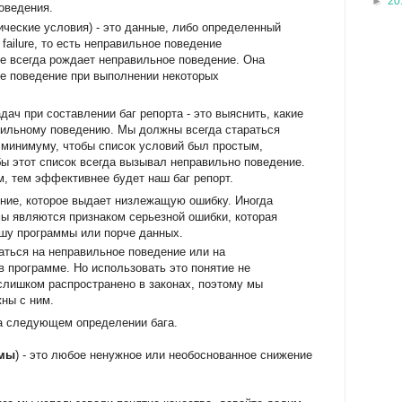
►
20
оведения.
ритические условия) - это данные, либо определенный
failure, то есть неправильное поведение
е всегда рождает неправильное поведение. Она
е поведение при выполнении некоторых
.
ач при составлении баг репорта - это выяснить, какие
вильному поведению. Мы должны всегда стараться
 минимуму, чтобы список условий был простым,
бы этот список всегда вызывал неправильно поведение.
, тем эффективнее будет наш баг репорт.
ение, которое выдает низлежащую ошибку. Иногда
ы являются признаком серьезной ошибки, которая
ашу программы или порче данных.
аться на неправильное поведение или на
 программе. Но использовать это понятие не
 слишком распространено в законах, поэтому мы
жны с ним.
а следующем определении бага.
ммы
) - это любое ненужное или необоснованное снижение