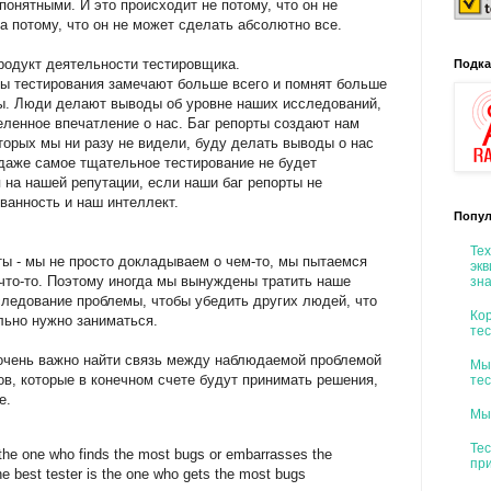
онятными. И это происходит не потому, что он не
 а потому, что он не может сделать абсолютно все.
продукт деятельности тестировщика.
Подка
ппы тестирования замечают больше всего и помнят больше
ты. Люди делают выводы об уровне наших исследований,
еленное впечатление о нас. Баг репорты создают нам
торых мы ни разу не видели, буду делать выводы о нас
 даже самое тщательное тестирование не будет
 на нашей репутации, если наши баг репорты не
ванность и наш интеллект.
Попул
Тех
ты - мы не просто докладываем о чем-то, мы пытаемся
экв
 что-то. Поэтому иногда мы вынуждены тратить наше
зн
следование проблемы, чтобы убедить других людей, что
Кор
льно нужно заниматься.
те
 очень важно найти связь между наблюдаемой проблемой
Мы
в, которые в конечном счете будут принимать решения,
те
е.
Мы
Те
t the one who finds the most bugs or embarrasses the
пр
 best tester is the one who gets the most bugs