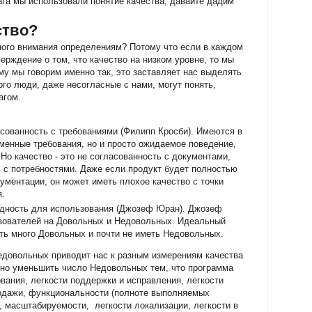
ага мы использовали понятие качества, давайте дадим
ство?
ого внимания определениям? Потому что если в каждом
ерждение о том, что качество на низком уровне, то мы
му мы говорим именно так, это заставляет нас выделять
го люди, даже несогласные с нами, могут понять,
агом.
асованность с требованиями (Филипп Кросби). Имеются в
ьменные требования, но и просто ожидаемое поведение,
Но качество - это не согласованность с документами,
ь с потребностями. Даже если продукт будет полностью
ументации, он может иметь плохое качество с точки
я.
годность для использования (Джозеф Юран). Джозеф
зователей на Довольных и Недовольных. Идеальный
ть много Довольных и почти не иметь Недовольных.
едовольных приводит нас к разным измерениям качества
жно уменьшить число Недовольных тем, что программа
ования, легкости поддержки и исправления, легкости
родажи, функциональности (полноте выполняемых
, масштабируемости, легкости локализации, легкости в