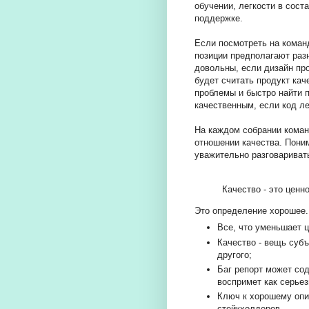
обучении, легкости в сост
поддержке.
Если посмотреть на коман
позиции предполагают раз
довольны, если дизайн пр
будет считать продукт ка
проблемы и быстро найти 
качественным, если код ле
На каждом собрании коман
отношении качества. Пони
уважительно разговариват
Качество - это ценн
Это определение хорошее.
Все, что уменьшает ц
Качество - вещь субъ
другого;
Баг репорт может со
воспримет как серьез
Ключ к хорошему опи
стейкхолдеров.