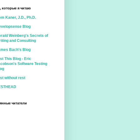
, которые я читаю
m Kaner, J.D., Ph.D.
evelopsense Blog
rald Weinberg's Secrets of
iting and Consulting
ames Bach's Blog
st This Blog - Eric
cobson's Software Testing
og
st without rest
ESTHEAD
янные читатели