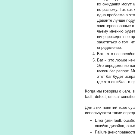
их ожидания могут 
по-разному. Так как
одна проблема в это
Давайте лучше поду
заинтересованные в 
чьему мнению будет
вицепрезидент по пр
заботиться о том, ч
определение.
Баг - это неспособ
Баг - это любое не
Это определение на
нужен баг репорт. М
этот баг будет испр
где эта ошибка - в 
Когда мы говорим о баге, в 
fault, defect, critical condi
Для этих понятий тоже су
используются такие опред
Error (или fault, оши
ошибка дизайна, оши
Failure (неисправнос