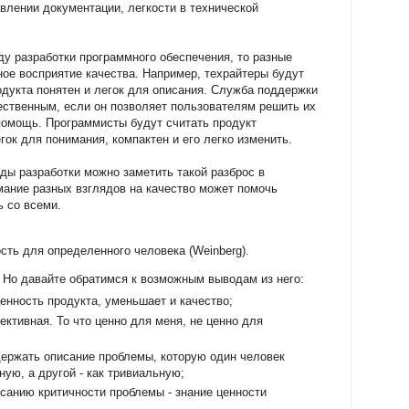
авлении документации, легкости в технической
ду разработки программного обеспечения, то разные
ное восприятие качества. Например, техрайтеры будут
одукта понятен и легок для описания. Служба поддержки
чественным, если он позволяет пользователям решить их
помощь. Программисты будут считать продукт
гок для понимания, компактен и его легко изменить.
ды разработки можно заметить такой разброс в
мание разных взглядов на качество может помочь
ь со всеми.
ость для определенного человека (Weinberg).
 Но давайте обратимся к возможным выводам из него:
енность продукта, уменьшает и качество;
ективная. То что ценно для меня, не ценно для
держать описание проблемы, которую один человек
ную, а другой - как тривиальную;
санию критичности проблемы - знание ценности