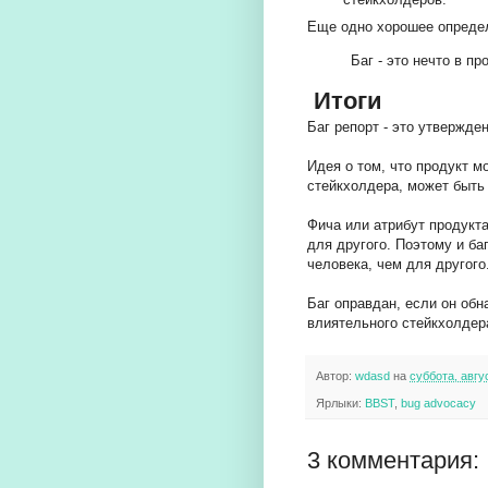
Еще одно хорошее определ
Баг - это нечто в пр
Итоги
Баг репорт - это утвержде
Идея о том, что продукт м
стейкхолдера, может быть 
Фича или атрибут продукт
для другого. Поэтому и ба
человека, чем для другого
Баг оправдан, если он об
влиятельного стейкхолдер
Автор:
wdasd
на
суббота, авгу
Ярлыки:
BBST
,
bug advocacy
3 комментария: