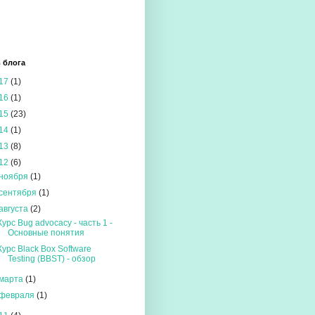
 блога
17
(1)
16
(1)
15
(23)
14
(1)
13
(8)
12
(6)
ноября
(1)
сентября
(1)
августа
(2)
Курс Bug advocacy - часть 1 -
Основные понятия
Курс Black Box Software
Testing (BBST) - обзор
марта
(1)
февраля
(1)